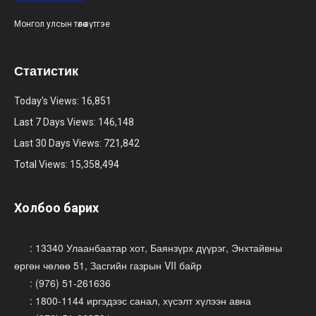
Монгол улсын төлөө зүтгэе
Статистик
Today's Views:
16,851
Last 7 Days Views:
146,148
Last 30 Days Views:
721,842
Total Views:
15,358,494
Холбоо барих
: 13340 Улаанбаатар хот, Баянзүрх дүүрэг, Энхтайвны
өргөн чөлөө 51, Засгийн газрын VII байр
: (976) 51-261636
: 1800-1144 иргэдээс санал, хүсэлт хүлээн авна