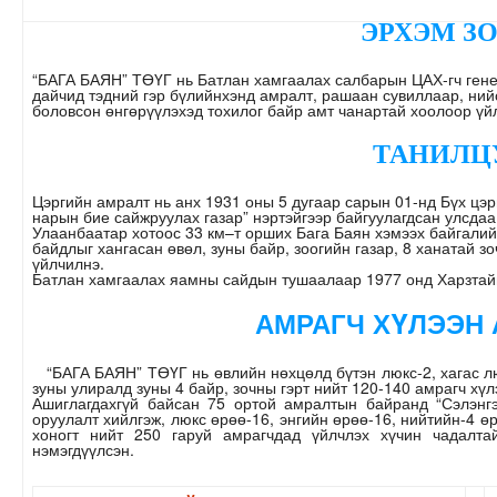
ЭРХЭМ З
“БАГА БАЯН” ТӨҮГ нь Батлан хамгаалах салбарын ЦАХ-гч генер
дайчид тэдний гэр бүлийнхэнд амралт, рашаан сувиллаар, нийс
боловсон өнгөрүүлэхэд тохилог байр амт чанартай хоолоор үй
ТАНИЛЦ
Цэргийн амралт нь анх 1931 оны 5 дугаар сарын 01-нд Бүх цэ
нарын бие сайжруулах газар” нэртэйгээр байгуулагдсан улсдаа
Улаанбаатар хотоос 33 км–т орших Бага Баян хэмээх байгалийн
байдлыг хангасан өвөл, зуны байр, зоогийн газар, 8 ханатай зо
үйлчилнэ.
Батлан хамгаалах яамны сайдын тушаалаар 1977 онд Харзтай
АМРАГЧ ХYЛЭЭН
“БАГА БАЯН” ТӨҮГ нь өвлийн нөхцөлд бүтэн люкс-2, хагас люк
зуны улиралд зуны 4 байр, зочны гэрт нийт 120-140 амрагч хүл
Ашиглагдахгүй байсан 75 ортой амралтын байранд “Сэлэнг
оруулалт хийлгэж, люкс өрөө-16, энгийн өрөө-16, нийтийн-4 
хоногт нийт 250 гаруй амрагчдад үйлчлэх хүчин чадалт
нэмэгдүүлсэн.