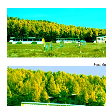
Зуны б