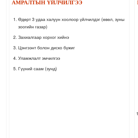
АМРАЛТЫН YЙЛЧИЛГЭЭ
Өдөрт 3 удаа халуун хоолоор үйлчилдэг (өвөл, зуны
зоогийн газар)
Захиалгаар хорхог хийнэ
Цэнгээнт болон диско бүжиг
Уламжлалт эмчилгээ
Гүүний саам (зунд)