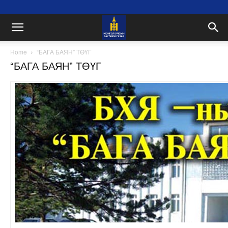
Home
“БАГА БАЯН” ТӨҮГ
“БАГА БАЯН” ТӨҮГ