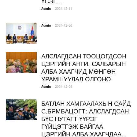
ҮСЭГ...
2024-12-11
-
Admin
2024-12-06
-
Admin
АЛСЛАГДСАН ТООЦОГДСОН
ЦЭРГИЙН АНГИ, САЛБАРЫН
АЛБА ХААГЧИД МӨНГӨН
УРАМШУУЛАЛ ОЛГОНО
2024-12-06
-
Admin
БАТЛАН ХАМГААЛАХЫН САЙД
С.БЯМБАЦОГТ: АЛСЛАГДСАН
БҮС НУТАГТ ҮҮРЭГ
ГҮЙЦЭТГЭЖ БАЙГАА
ЦЭРГИЙН АЛБА ХААГЧДАА...