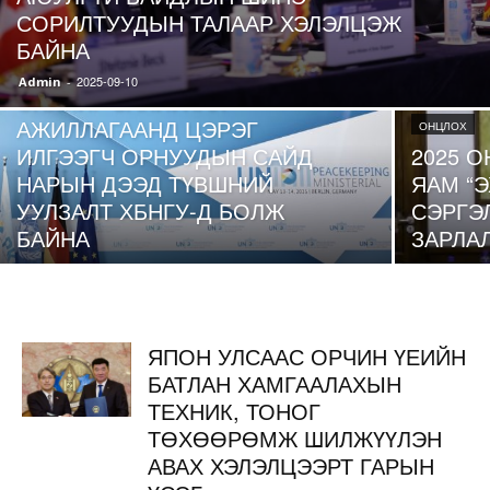
СОРИЛТУУДЫН ТАЛААР ХЭЛЭЛЦЭЖ
БАЙНА
ОНЦЛОХ
2025-09-10
Admin
-
ЭНХИЙГ САХИУЛАХ
АЖИЛЛАГААНД ЦЭРЭГ
ОНЦЛОХ
ИЛГЭЭГЧ ОРНУУДЫН САЙД
2025 
НАРЫН ДЭЭД ТҮВШНИЙ
ЯАМ “
УУЛЗАЛТ ХБНГУ-Д БОЛЖ
СЭРГЭ
БАЙНА
ЗАРЛА
ЯПОН УЛСААС ОРЧИН ҮЕИЙН
БАТЛАН ХАМГААЛАХЫН
ТЕХНИК, ТОНОГ
ТӨХӨӨРӨМЖ ШИЛЖҮҮЛЭН
АВАХ ХЭЛЭЛЦЭЭРТ ГАРЫН