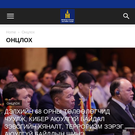
Home
Онцлох
ОНЦЛОХ
ОНЦЛОХ
ДЭЛХИЙН 68 ОРНЫ ТӨЛӨӨЛӨГЧИД
ЧУУЛЖ, КИБЕР АЮУЛГҮЙ БАЙДАЛ
ЗЭВСГИЙН ХЯНАЛТ, ТЕРРОРИЗМ ЗЭРЭГ
АЮУЛГҮЙ БАЙДЛЫН ШИНЭ