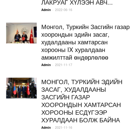
ЛАКРУАГ ХҮЛЭЭН АВЧ...
2022-06-16
-
Admin
Монгол, Туркийн Засгийн газар
хоорондын эдийн засаг,
худалдааны хамтарсан
хорооны IX хуралдаан
амжилттай өндөрлөлөө
2021-11-17
-
Admin
МОНГОЛ, ТУРКИЙН ЭДИЙН
ЗАСАГ, ХУДАЛДААНЫ
ЗАСГИЙН ГАЗАР
ХООРОНДЫН ХАМТАРСАН
ХОРООНЫ ЕСДҮГЭЭР
ХУРАЛДААН БОЛЖ БАЙНА
2021-11-16
-
Admin