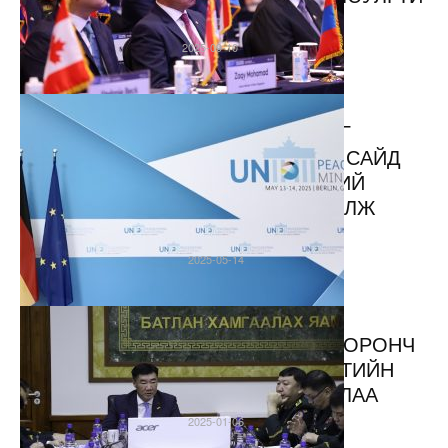
БАЙДЛЫН...
2025-09-10
Мэдээ
ЭНХИЙГ САХИУЛАХ
АЖИЛЛАГААНД ЦЭРЭГ
ИЛГЭЭГЧ ОРНУУДЫН САЙД
НАРЫН ДЭЭД ТҮВШНИЙ
УУЛЗАЛТ ХБНГУ-Д БОЛЖ
БАЙНА
2025-05-14
Онцлох
2025 ОНЫГ БАТЛАН
ХАМГААЛАХ ЯАМ “ЭХ ОРОНЧ
МОНГОЛ- ИХ СЭРГЭЛТИЙН
ЖИЛ” БОЛГОН ЗАРЛАЛАА
2025-01-06
Онцлох