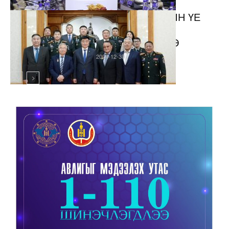
БАТЛАН ХАМГААЛАХЫН ҮЕ
ҮЕИЙН САЙД НАРТ
ХҮНДЭТГЭЛ ҮЗҮҮЛЛЭЭ
2024-12-30
Онцлох