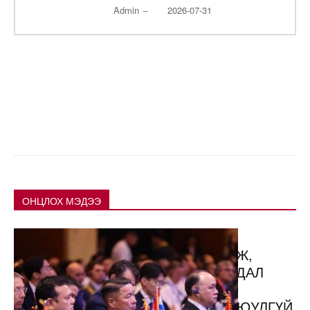
Admin
2026-07-31
–
ОНЦЛОХ МЭДЭЭ
ДЭЛХИЙН 68 ОРНЫ
ТӨЛӨӨЛӨГЧИД ЧУУЛЖ,
КИБЕР АЮУЛГҮЙ БАЙДАЛ
ЗЭВСГИЙН ХЯНАЛТ,
ТЕРРОРИЗМ ЗЭРЭГ АЮУЛГҮЙ