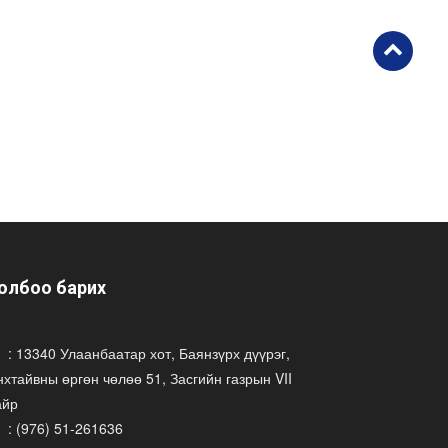
олбоо барих
: 13340 Улаанбаатар хот, Баянзүрх дүүрэг,
хтайвны өргөн чөлөө 51, Засгийн газрын VII
айр
: (976) 51-261636