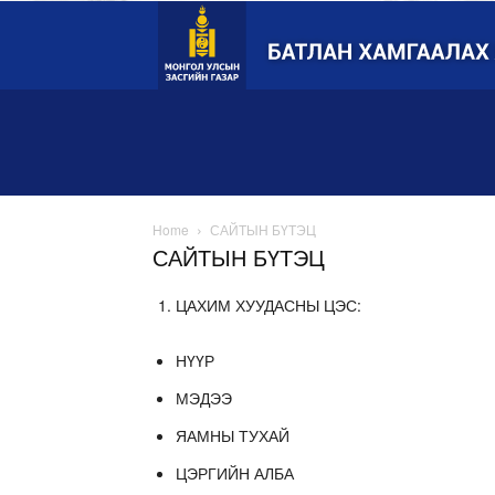
Монгол
Улсын
Батлан
хамгаалах
яам
Home
САЙТЫН БҮТЭЦ
САЙТЫН БҮТЭЦ
ЦАХИМ ХУУДАСНЫ ЦЭС:
НҮҮР
МЭДЭЭ
ЯАМНЫ ТУХАЙ
ЦЭРГИЙН АЛБА