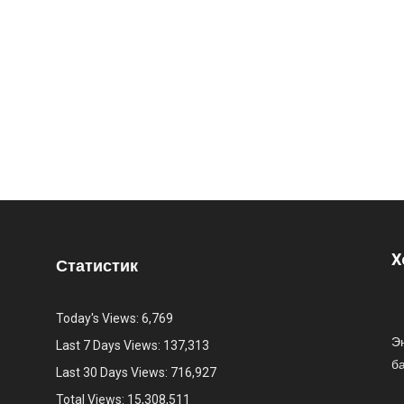
Х
Статистик
Today's Views:
6,769
Эн
Last 7 Days Views:
137,313
б
Last 30 Days Views:
716,927
Total Views:
15,308,511