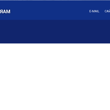
E-MAIL
СА