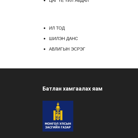
ЦАГ ҮЕ ҮЙЛ ЯВДАЛ
ИЛ ТОД
ШИЛЭН ДАНС
АВЛИГЫН ЭСРЭГ
Батлан хамгаалах яам