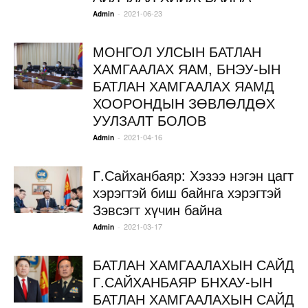
2021-06-23
-
Admin
МОНГОЛ УЛСЫН БАТЛАН
ХАМГААЛАХ ЯАМ, БНЭУ-ЫН
БАТЛАН ХАМГААЛАХ ЯАМД
ХООРОНДЫН ЗӨВЛӨЛДӨХ
УУЛЗАЛТ БОЛОВ
2021-04-16
-
Admin
Г.Сайханбаяр: Хэзээ нэгэн цагт
хэрэгтэй биш байнга хэрэгтэй
Зэвсэгт хүчин байна
2021-03-17
-
Admin
БАТЛАН ХАМГААЛАХЫН САЙД
Г.САЙХАНБАЯР БНХАУ-ЫН
БАТЛАН ХАМГААЛАХЫН САЙД