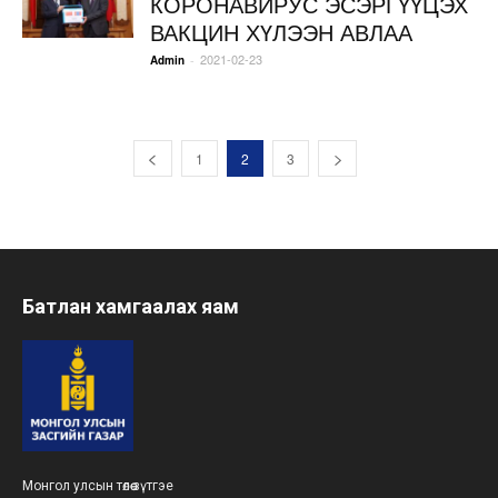
КОРОНАВИРУС ЭСЭРГҮҮЦЭХ
ВАКЦИН ХҮЛЭЭН АВЛАА
2021-02-23
-
Admin
1
2
3
Батлан хамгаалах яам
Монгол улсын төлөө зүтгэе