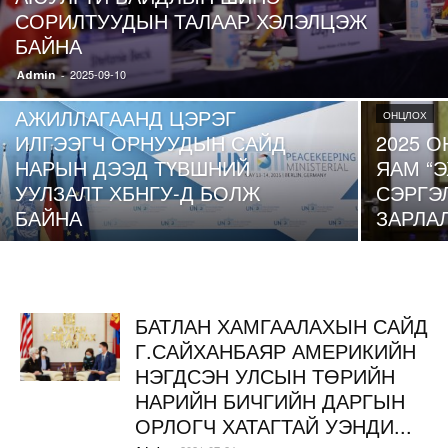
СОРИЛТУУДЫН ТАЛААР ХЭЛЭЛЦЭЖ
БАЙНА
ОНЦЛОХ
2025-09-10
Admin
-
ЭНХИЙГ САХИУЛАХ
АЖИЛЛАГААНД ЦЭРЭГ
ОНЦЛОХ
ИЛГЭЭГЧ ОРНУУДЫН САЙД
2025 
НАРЫН ДЭЭД ТҮВШНИЙ
ЯАМ “
УУЛЗАЛТ ХБНГУ-Д БОЛЖ
СЭРГЭ
БАЙНА
ЗАРЛА
БАТЛАН ХАМГААЛАХЫН САЙД
Г.САЙХАНБАЯР АМЕРИКИЙН
НЭГДСЭН УЛСЫН ТӨРИЙН
НАРИЙН БИЧГИЙН ДАРГЫН
ОРЛОГЧ ХАТАГТАЙ УЭНДИ...