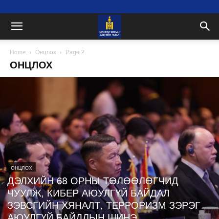
Home
Онцлох
Page 2
ОНЦЛОХ
ОНЦЛОХ
ДЭЛХИЙН 68 ОРНЫ ТӨЛӨӨЛӨГЧИД
ЧУУЛЖ, КИБЕР АЮУЛГҮЙ БАЙДАЛ
ЗЭВСГИЙН ХЯНАЛТ, ТЕРРОРИЗМ ЗЭРЭГ
АЮУЛГҮЙ БАЙДЛЫН ШИНЭ