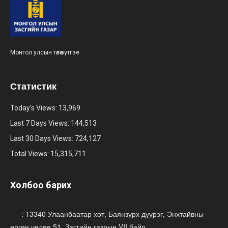
Монгол улсын төлөө зүтгэе
Статистик
Today's Views:
13,969
Last 7 Days Views:
144,513
Last 30 Days Views:
724,127
Total Views:
15,315,711
Холбоо барих
: 13340 Улаанбаатар хот, Баянзүрх дүүрэг, Энхтайвны
өргөн чөлөө 51, Засгийн газрын VII байр