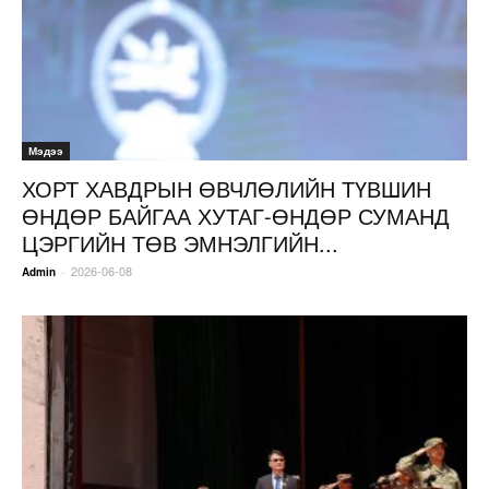
Мэдээ
ХОРТ ХАВДРЫН ӨВЧЛӨЛИЙН ТҮВШИН
ӨНДӨР БАЙГАА ХУТАГ-ӨНДӨР СУМАНД
ЦЭРГИЙН ТӨВ ЭМНЭЛГИЙН...
2026-06-08
-
Admin