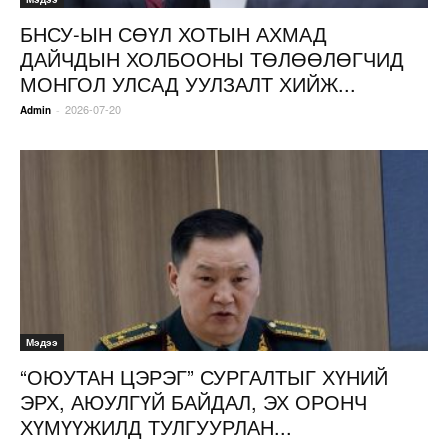
БНСУ-ЫН СӨҮЛ ХОТЫН АХМАД
ДАЙЧДЫН ХОЛБООНЫ ТӨЛӨӨЛӨГЧИД
МОНГОЛ УЛСАД УУЛЗАЛТ ХИЙЖ...
2026-07-20
-
Admin
Мэдээ
“ОЮУТАН ЦЭРЭГ” СУРГАЛТЫГ ХҮНИЙ
ЭРХ, АЮУЛГҮЙ БАЙДАЛ, ЭХ ОРОНЧ
ХҮМҮҮЖИЛД ТУЛГУУРЛАН...