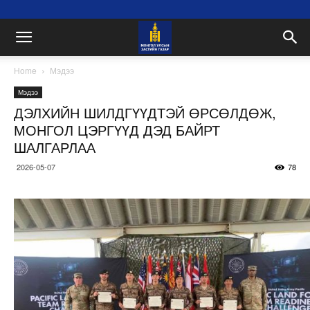
Home
Мэдээ
Мэдээ
ДЭЛХИЙН ШИЛДГҮҮДТЭЙ ӨРСӨЛДӨЖ,
МОНГОЛ ЦЭРГҮҮД ДЭД БАЙРТ
ШАЛГАРЛАА
2026-05-07
78