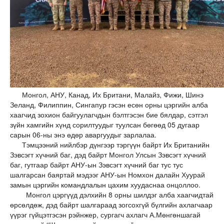
Монгол, АНУ, Канад, Их Британи, Малайз, Фижи, Шинэ
Зеланд, Филиппин, Сингапур гэсэн есөн орны цэргийн алба
хаагчид зохион байгуулагчдын бэлтгэсэн бие бялдар, сэтгэл
зүйн хамгийн хүнд сорилтуудыг туулсан бөгөөд 05 дугаар
сарын 06-ны энэ өдөр аваргуудыг зарлалаа.
Тэмцээний нийлбэр дүнгээр тэргүүн байрт Их Британийн
Зэвсэгт хүчний баг, дэд байрт Монгол Улсын Зэвсэгт хүчний
баг, гутгаар байрт АНУ-ын Зэвсэгт хүчний баг тус тус
шалгарсан баяртай мэдээг АНУ-ын Номхон далайн Хуурай
замын цэргийн командлалын цахим хуудаснаа онцоллоо.
Монгол цэргүүд дэлхийн 8 орны шилдэг алба хаагчидтай
өрсөлдөж, дэд байрт шалгараад зогсохгүй бүлгийн ахлагчаар
үүрэг гүйцэтгэсэн рэйнжер, сургагч ахлагч А.Мөнгөншагай