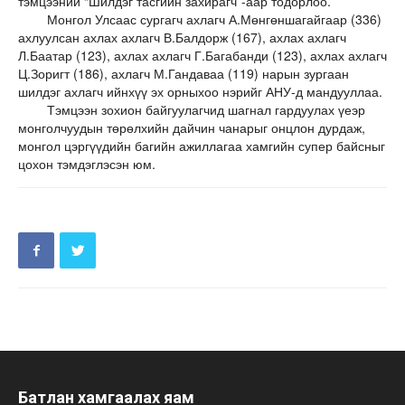
тэмцээний “Шилдэг тасгийн захирагч”-аар тодорлоо.
Монгол Улсаас сургагч ахлагч А.Мөнгөншагайгаар (336)
ахлуулсан ахлах ахлагч В.Балдорж (167), ахлах ахлагч
Л.Баатар (123), ахлах ахлагч Г.Багабанди (123), ахлах ахлагч
Ц.Зоригт (186), ахлагч М.Гандаваа (119) нарын зургаан
шилдэг ахлагч ийнхүү эх орныхоо нэрийг АНУ-д мандууллаа.
Тэмцээн зохион байгуулагчид шагнал гардуулах үеэр
монголчуудын төрөлхийн дайчин чанарыг онцлон дурдаж,
монгол цэргүүдийн багийн ажиллагаа хамгийн супер байсныг
цохон тэмдэглэсэн юм.
Батлан хамгаалах яам