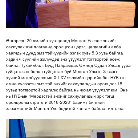
Өнгөрсөн 20 жилийн хугацаанд Монгол Улсаас энхийг
сахиулах ажиллагаанд оролцсон цэрэг, цагдаагийн алба
хаагчдын дунд эмэгтэйчүүдийн эзлэх хувь 5.3 хувь байгаа
хэдий ч сүүлийн жилүүдэд энэ үзүүлэлт тогтвортой өсөж
байна. Тухайлбал, Бүгд Найрамдах Өмнөд Судан Улсад үүрэг
гүйцэтгэсэн болон гүйцэтгэж буй Монгол Улсын Зэвсэгт
хүчний мотобуудлагын XII-XV ээлжийн цэргийн баг НҮБ-ын
өмнө хүлээсэн эмэгтэй энхийг сахиулагчдын оролцоог 15
хувьд тогтвортой хадгалж байгаа нь чухал үзүүлэлт юм. Энэ
нь НҮБ-ын “Мөрдэстэй энхийг сахиулагчдын эрх тэгш
оролцооны стратеги 2018-2028” баримт бичгийн
хэрэгжилтийг Монгол Улс бодитой хангаж байгааг илтгэнэ.