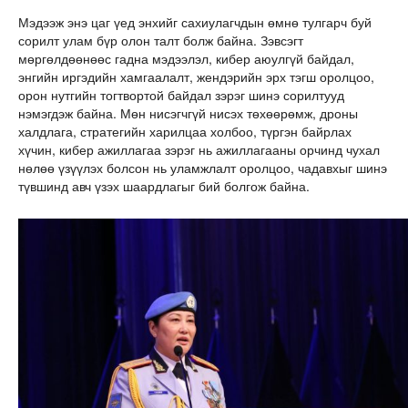
Мэдээж энэ цаг үед энхийг сахиулагчдын өмнө тулгарч буй
сорилт улам бүр олон талт болж байна. Зэвсэгт
мөргөлдөөнөөс гадна мэдээлэл, кибер аюулгүй байдал,
энгийн иргэдийн хамгаалалт, жендэрийн эрх тэгш оролцоо,
орон нутгийн тогтвортой байдал зэрэг шинэ сорилтууд
нэмэгдэж байна. Мөн нисэгчгүй нисэх төхөөрөмж, дроны
халдлага, стратегийн харилцаа холбоо, түргэн байрлах
хүчин, кибер ажиллагаа зэрэг нь ажиллагааны орчинд чухал
нөлөө үзүүлэх болсон нь уламжлалт оролцоо, чадавхыг шинэ
түвшинд авч үзэх шаардлагыг бий болгож байна.