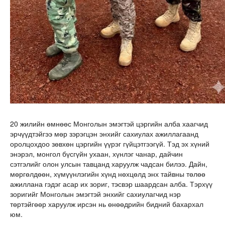
20 жилийн өмнөөс Монголын эмэгтэй цэргийн алба хаагчид
эрчүүдтэйгээ мөр зэрэгцэн энхийг сахиулах ажиллагаанд
оролцохдоо зөвхөн цэргийн үүрэг гүйцэтгээгүй. Тэд эх хүний
энэрэл, монгол бүсгүйн ухаан, хүнлэг чанар, дайчин
сэтгэлийг олон улсын тавцанд харуулж чадсан билээ. Дайн,
мөргөлдөөн, хүмүүнлэгийн хүнд нөхцөлд энх тайвны төлөө
ажиллана гэдэг асар их зориг, тэсвэр шаардсан алба. Тэрхүү
зоригийг Монголын эмэгтэй энхийг сахиулагчид нэр
төртэйгөөр харуулж ирсэн нь өнөөдрийн бидний бахархал
юм.