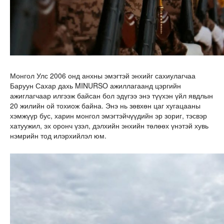
Монгол Улс 2006 онд анхны эмэгтэй энхийг сахиулагчаа
Баруун Сахар дахь MINURSO ажиллагаанд цэргийн
ажиглагчаар илгээж байсан бол эдүгээ энэ түүхэн үйл явдлын
20 жилийн ой тохиож байна. Энэ нь зөвхөн цаг хугацааны
хэмжүүр бус, харин монгол эмэгтэйчүүдийн эр зориг, тэсвэр
хатуужил, эх оронч үзэл, дэлхийн энхийн төлөөх үнэтэй хувь
нэмрийн тод илэрхийлэл юм.