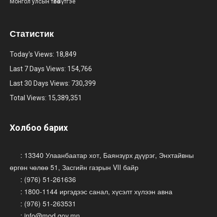
Монгол улсын төлөө зүтгэе
Статистик
Today's Views:
18,849
Last 7 Days Views:
154,766
Last 30 Days Views:
730,399
Total Views:
15,389,351
Холбоо барих
: 13340 Улаанбаатар хот, Баянзүрх дүүрэг, Энхтайвны
өргөн чөлөө 51, Засгийн газрын VII байр
: (976) 51-261636
: 1800-1144 иргэдээс санал, хүсэлт хүлээн авна
: (976) 51-263531
: info@mod.gov.mn