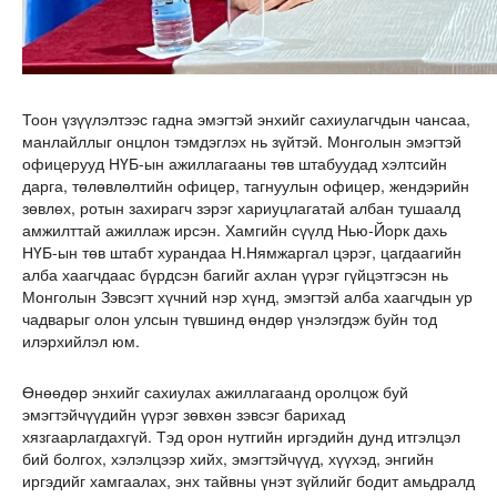
Тоон үзүүлэлтээс гадна эмэгтэй энхийг сахиулагчдын чансаа,
манлайллыг онцлон тэмдэглэх нь зүйтэй. Монголын эмэгтэй
офицерууд НҮБ-ын ажиллагааны төв штабуудад хэлтсийн
дарга, төлөвлөлтийн офицер, тагнуулын офицер, жендэрийн
зөвлөх, ротын захирагч зэрэг хариуцлагатай албан тушаалд
амжилттай ажиллаж ирсэн. Хамгийн сүүлд Нью-Йорк дахь
НҮБ-ын төв штабт хурандаа Н.Нямжаргал цэрэг, цагдаагийн
алба хаагчдаас бүрдсэн багийг ахлан үүрэг гүйцэтгэсэн нь
Монголын Зэвсэгт хүчний нэр хүнд, эмэгтэй алба хаагчдын ур
чадварыг олон улсын түвшинд өндөр үнэлэгдэж буйн тод
илэрхийлэл юм.
Өнөөдөр энхийг сахиулах ажиллагаанд оролцож буй
эмэгтэйчүүдийн үүрэг зөвхөн зэвсэг барихад
хязгаарлагдахгүй. Тэд орон нутгийн иргэдийн дунд итгэлцэл
бий болгох, хэлэлцээр хийх, эмэгтэйчүүд, хүүхэд, энгийн
иргэдийг хамгаалах, энх тайвны үнэт зүйлийг бодит амьдралд