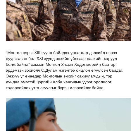
“Монгол цэрэг XIII зуунд байлдах урлагаар дэлхийд нэрээ
дуурсгасан бол XXI зуунд энхийн үйлсээр дэлхийн харуул
болж байна” хэмээн Монгол Улсын Хөдөлмөрийн баатар,
эрдэмтэн зохиолч С.Дулам нэгэнтээ онцлон өгүүлсэн байдаг.
Энэхүү үг өнөөдөр Монголын энхийг сахиулагчдын, тэр
дундаа эмэгтэй цэргийн алба хаагчдын үүрэг оролцоог
тодорхойлох утга агуулгыг бүрэн илэрхийлж байна.