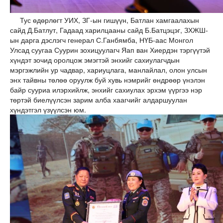
Тус өдөрлөгт УИХ, ЗГ-ын гишүүн, Батлан хамгаалахын
сайд Д.Батлут, Гадаад харилцааны сайд Б.Батцэцэг, ЗХЖШ-
ын дарга дэслэгч генерал С.Ганбямба, НҮБ-аас Монгол
Улсад суугаа Суурин зохицуулагч Яап ван Хиердэн тэргүүтэй
хүндэт зочид оролцож эмэгтэй энхийг сахиулагчдын
мэргэжлийн ур чадвар, хариуцлага, манлайлал, олон улсын
энх тайвны төлөө оруулж буй хувь нэмрийг өндрөөр үнэлэн
байр сууриа илэрхийлж, энхийг сахиулах эрхэм үүргээ нэр
төртэй биелүүлсэн зарим алба хаагчийг алдаршуулан
хүндэтгэл үзүүлсэн юм.