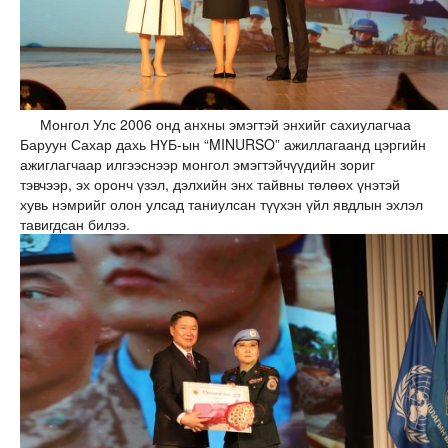
Монгол Улс 2006 онд анхны эмэгтэй энхийг сахиулагчаа
Баруун Сахар дахь НҮБ-ын “MINURSO” ажиллагаанд цэргийн
ажиглагчаар илгээснээр монгол эмэгтэйчүүдийн зориг
тэвчээр, эх оронч үзэл, дэлхийн энх тайвны төлөөх үнэтэй
хувь нэмрийг олон улсад таниулсан түүхэн үйл явдлын эхлэл
тавигдсан билээ.