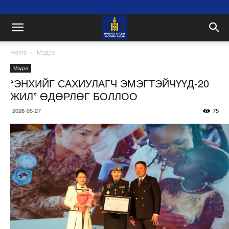
Home
Мэдээ
Мэдээ
“ЭНХИЙГ САХИУЛАГЧ ЭМЭГТЭЙЧҮҮД-20
ЖИЛ” ӨДӨРЛӨГ БОЛЛОО
2026-05-27
75