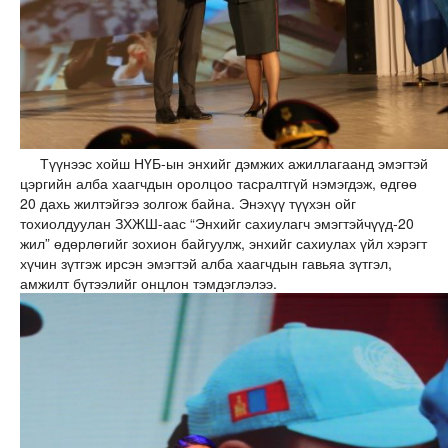
Түүнээс хойш НҮБ-ын энхийг дэмжих ажиллагаанд эмэгтэй
цэргийн алба хаагчдын оролцоо тасралтгүй нэмэгдэж, өдгөө
20 дахь жилтэйгээ золгож байна. Энэхүү түүхэн ойг
тохиолдуулан ЗХЖШ-аас “Энхийг сахиулагч эмэгтэйчүүд-20
жил” өдөрлөгийг зохион байгуулж, энхийг сахиулах үйл хэрэгт
хүчин зүтгэж ирсэн эмэгтэй алба хаагчдын гавьяа зүтгэл,
амжилт бүтээлийг онцлон тэмдэглэлээ.