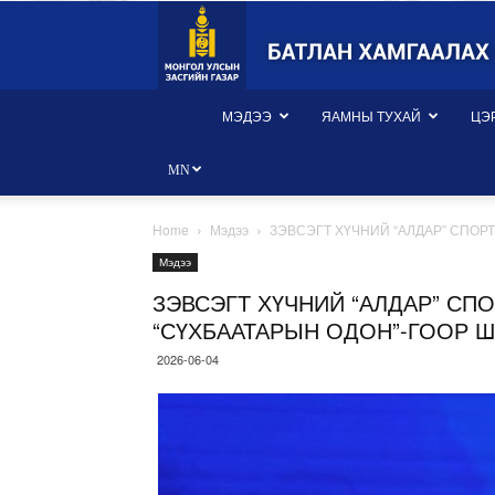
Монгол
Улсын
Батлан
хамгаалах
яам
МЭДЭЭ
ЯАМНЫ ТУХАЙ
ЦЭ
MN
Home
Мэдээ
ЗЭВСЭГТ ХҮЧНИЙ “АЛДАР” СПОР
Мэдээ
ЗЭВСЭГТ ХҮЧНИЙ “АЛДАР” СП
“СҮХБААТАРЫН ОДОН”-ГООР 
2026-06-04