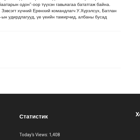
баатарын одон”-оор түүхэн гавьяагаа бататгаж байна.
эвсэгт хүчний Ерөнхий командлагч У.Хүрэлсүх, Батлан
ын удирдлагууд, үе үеийн тамирчид, албаны бусад
Х
Статистик
Today's Views:
1,408