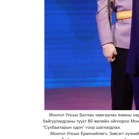
Монгол Улсын Батлан хамгаалах яамны харья
байгуулагдсаны түүхт 80 жилийн ойгоороо Мо
“Сүхбаатарын одон”-гоор шагнагдлаа.
Монгол Улсын Ерөнхийлөгч, Зэвсэгт хүчний Е