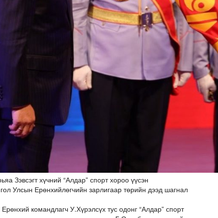
а Зэвсэгт хүчний “Алдар” спорт хороо үүсэн
нгол Улсын Ерөнхийлөгчийн зарлигаар төрийн дээд шагнал
рөнхий командлагч У.Хүрэлсүх тус одонг “Алдар” спорт