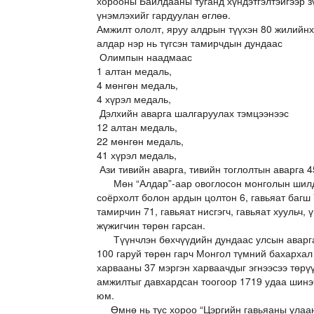
хорооны Байлдааны туганд хүндэтгэлтэйгээр з
үнэмлэхийг гардуулан өглөө.
Амжилт ололт, яруу алдрын түүхэн 80 жилийнх
алдар нэр нь түгсэн тамирчдын дундаас
Олимпын наадмаас
1 алтан медаль,
4 мөнгөн медаль,
4 хүрэл медаль,
Дэлхийн аварга шалгаруулах тэмцээнээс
12 алтан медаль,
22 мөнгөн медаль,
41 хүрэл медаль,
Ази тивийн аварга, тивийн тоглолтын аварга 45
Мөн “Алдар”-аар овоглосон монголын шилдэ
соёрхолт болон ардын цолтон 6, гавьяат багш 7
тамирчин 71, гавьяат нисгэгч, гавьяат хуульч, 
жүжигчин төрөн гарсан.
Түүнчлэн бөхчүүдийн дундаас улсын аварга 13
100 гаруй төрөн гарч Монгол түмний бахарха
харвааны 37 мэргэн харваачдыг эгнээсээ төрү
амжилтыг давхардсан тоогоор 1719 удаа шинэч
юм.
Өмнө нь тус хороо “Цэргийн гавьяаны улаан 