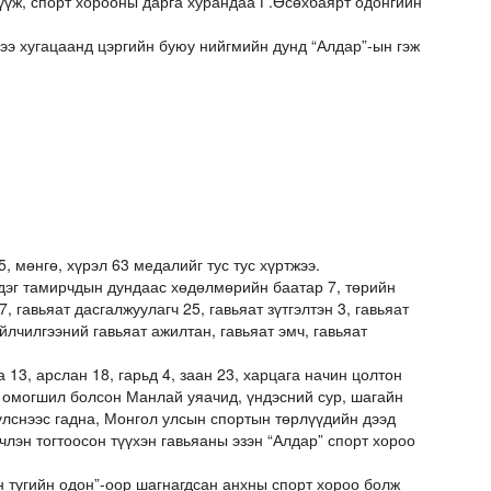
үүж, спорт хорооны дарга хурандаа Г.Өсөхбаярт одонгийн
ээ хугацаанд цэргийн буюу нийгмийн дунд “Алдар”-ын гэж
, мөнгө, хүрэл 63 медалийг тус тус хүртжээ.
г тамирчдын дундаас хөдөлмөрийн баатар 7, төрийн
, гавьяат дасгалжуулагч 25, гавьяат зүтгэлтэн 3, гавьяат
үйлчилгээний гавьяат ажилтан, гавьяат эмч, гавьяат
, арслан 18, гарьд 4, заан 23, харцага начин цолтон
л омогшил болсон Манлай уяачид, үндэсний сур, шагайн
үлснээс гадна, Монгол улсын спортын төрлүүдийн дээд
лэн тогтоосон түүхэн гавьяаны эзэн “Алдар” спорт хороо
тугийн одон”-оор шагнагдсан анхны спорт хороо болж