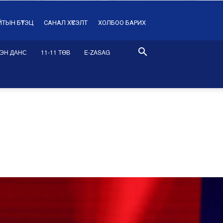
ЙТЫН БҮТЭЦ
САНАЛ ХҮСЭЛТ
ХОЛБОО БАРИХ
ЭН ДАНС
11-11 ТӨВ
E-ZASAG