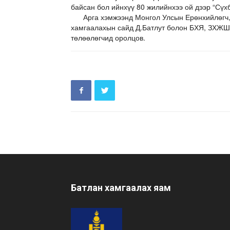
байсан бол ийнхүү 80 жилийнхээ ой дээр “Сүх
Арга хэмжээнд Монгол Улсын Ерөнхийлөгч, З
хамгаалахын сайд Д.Батлут болон БХЯ, ЗХЖШ-
төлөөлөгчид оролцов.
Батлан хамгаалах яам