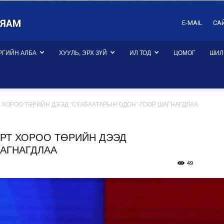
E-MAIL
СА
РГИЙН АЛБА
ХУУЛЬ, ЭРХ ЗҮЙ
ИЛ ТОД
ЦОМОГ
ШИЛ
Т ХОРОО ТӨРИЙН ДЭЭД “СҮХБААТАРЫН ОДОН”-ГООР ШАГНАГДЛАА
ОРТ ХОРОО ТӨРИЙН ДЭЭД
ШАГНАГДЛАА
49