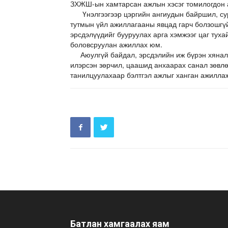
ЗХЖШ-ын хамтарсан ажлын хэсэг томилогдон 
Үнэлгээгээр цэргийн ангиудын байршил, сур
тутмын үйл ажиллагааны явцад гарч болзошгүй
эрсдэлүүдийг бууруулах арга хэмжээг цаг туха
боловсруулан ажиллах юм.
Аюулгүй байдал, эрсдэлийн иж бүрэн хяналт 
илэрсэн зөрчил, цаашид анхаарах санал зөвлө
танилцуулахаар бэлтгэл ажлыг ханган ажилла
Батлан хамгаалах яам