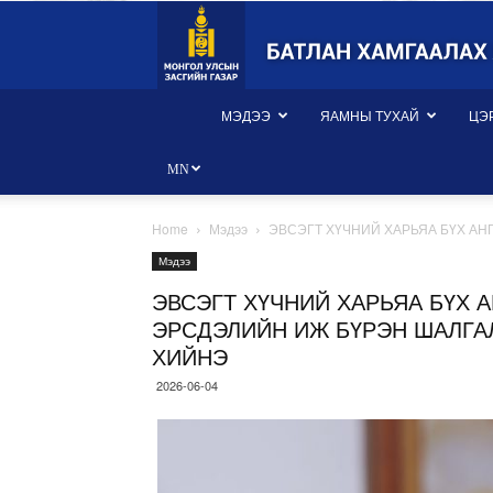
Монгол
Улсын
Батлан
хамгаалах
яам
МЭДЭЭ
ЯАМНЫ ТУХАЙ
ЦЭ
MN
Home
Мэдээ
ЭВСЭГТ ХҮЧНИЙ ХАРЬЯА БҮХ АН
Мэдээ
ЭВСЭГТ ХҮЧНИЙ ХАРЬЯА БҮХ А
ЭРСДЭЛИЙН ИЖ БҮРЭН ШАЛГАЛ
ХИЙНЭ
2026-06-04