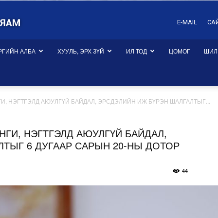
E-MAIL
СА
РГИЙН АЛБА
ХУУЛЬ, ЭРХ ЗҮЙ
ИЛ ТОД
ЦОМОГ
ШИЛ
ГИ, НЭГТГЭЛД АЮУЛГҮЙ БАЙДАЛ, ЭРСДЭЛИЙН ИЖ БҮРЭН ШАЛГАЛТЫГ...
НГИ, НЭГТГЭЛД АЮУЛГҮЙ БАЙДАЛ,
ТЫГ 6 ДУГААР САРЫН 20-НЫ ДОТОР
44