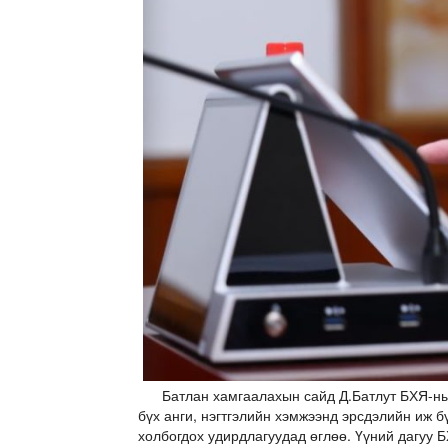
Батлан хамгаалахын сайд Д.Батлут БХЯ-ны 
бүх анги, нэгтгэлийн хэмжээнд эрсдэлийн иж б
холбогдох удирдлагуудад өглөө. Үүний дагуу Б