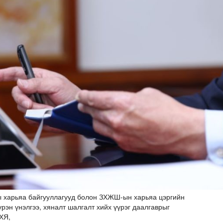
харьяа байгууллагууд болон ЗХЖШ-ын харьяа цэргийн
үрэн үнэлгээ, хяналт шалгалт хийх үүрэг даалгаврыг
ХЯ,