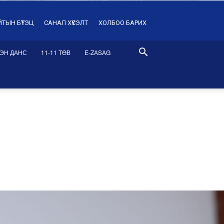
ЙТЫН БҮТЭЦ
САНАЛ ХҮСЭЛТ
ХОЛБОО БАРИХ
ЭН ДАНС
11-11 ТӨВ
E-ZASAG