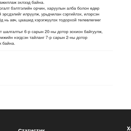
ажиллаж эхлээд байна.
галт бэлтгэлийн орчин, харуулын алба болон өдөр
 эрсдэлийг илрүүлж, урьдчилан сэргийлэх, илэрсэн
йд нь авч, цаашид хэрэгжүүлэх тодорхой төлөвлөгөөг
шалгалтыг 6-р сарын 20-ны дотор зохион байгуулж,
мжийн нэгдсэн тайланг 7-р сарын 2-ны дотор
ж байна.
Х
Статистик