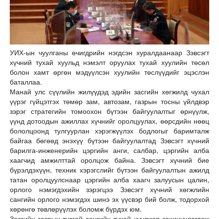
УИХ-ын чуулганы өчигдрийн нэгдсэн хуралдаанаар Зэвсэгт
хүчний тухай хуульд нэмэлт оруулах тухай хуулийн төсөл
болон хамт өргөн мэдүүлсэн хуулийн төслүүдийг эцэслэн
баталлаа.
Манай улс сүүлийн жилүүдэд эдийн засгийн хөгжилд чухал
үүрэг гүйцэтгэх төмөр зам, автозам, газрын тосны үйлдвэр
зэрэг стратегийн томоохон бүтээн байгуулалтыг өрнүүлж,
үүнд дотоодын ажиллах хүчнийг оролцуулах, өөрсдийн нөөц
бололцоонд тулгуурлан хэрэгжүүлэх бодлогыг баримталж
байгаа бөгөөд энэхүү бүтээн байгуулалтад Зэвсэгт хүчний
барилга-инженерийн цэргийн анги, салбар, цэргийн алба
хаагчид амжилттай оролцож байна. Зэвсэгт хүчний бие
бүрэлдэхүүн, техник хэрэгслийг бүтээн байгуулалтын ажилд
татан оролцуулснаар цэргийн алба хаагч залуусын цалин,
орлого нэмэгдэхийн зэрэгцээ Зэвсэгт хүчний хөгжлийн
сангийн орлого нэмэгдэх шинэ эх үүсвэр бий болж, тодорхой
хөрөнгө төвлөрүүлэх боломж бүрдэх юм.
Засгийн газрын тусгай сангийн тухай хуулиар зохицуулагдаж