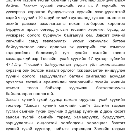
байсан Зэвсэгт хүчний хөгжлийн сан нь 8 төрлийн эх
үүсвэрээр хөрөнгөө бүрдүүлэхээр хуулийн зохицуулалттай
хэдий ч сүүлийн 10 гаруй жилийн хугацаанд тус сан нь зөвхөн
энхийг дэмжих ажиллагааны нөхөн төлбөрөөс хөрөнгөө
бүрдүүлж ирсэн бөгөөд улсын төсвийн хөрөнгө, бусад эх
үүсвэрээс орлого бүрдүүлж байгаагүй юм. Зэвсэгт хүчний
хөгжлийн санд төвлөрүүлэх, улсыг хөгжүүлэх бүтээн
байгуулалтаас олох орлогын эх үүсвэрийн тоо хэмжээг
тодорхойлох боломжгүй тул тухайн жилийн төсөвт
хамаарахгүйгээр Төсвийн тухай хуулийн 47 дугаар зүйлийн
47.1.5-д “Төсвийн байгууллагын үндсэн үйл ажиллагааны
хүрээнд бий болсон нэмэлт орлого” гэж заасантай нийцүүлэн
түүний орлого, зарцуулалтыг батлан хамгаалах асуудал
эрхэлсэн төсвийн ерөнхийлөн захирагчийн тухайн жилийн
нэмэлт төсөв байхаар хуульчлан баталгаажуулж
байгаагаараа онцлогтой.
Зэвсэгт хүчний тухай хуульд нэмэлт оруулах тухай хуулийн
төслөөр “Зэвсэгт хүчний хөгжлийн сан”-г Засгийн газрын
тусгай сангийн тухай хуулийн 3 дугаар зүйлийн 2 дахь хэсэгт
заасан тусгай сангийн төрөлд хамааруулж, бүрдүүлэлт,
зарцуулалтын онцлогтой холбогдсон харилцааг Зэвсэгт
хүчний тухай хуулиар, нийтлэг харилцааг Засгийн газрын