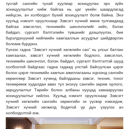
тусгай сангийн тухай хуулиар зохицуулах эрх зүйн
зохицуулалтыг хийж байгаа нь цаг үеийн шаардлагад
нийцсэн, ач холбогдол бүхий зохицуулалт болж байна. Энэ
хуульд нэмэлт оруулснаар Зэвсэгт хүчний өмнө тулгамдаад
байгаа зэвсэглэл, техникийн шинэчлэлийг хийх, бэлэн
байдал, сургалт бэлтгэлийн түвшнийг дээшлүүлэх, бие
бүрэлдэхүүний нийгмийн хамгааллын асуудлыг шийдвэрлэх
боломж бүрдэнэ.
Үүнээс гадна “Зэвсэгт хүчний хөгжлийн сан” нь улсыг батлан
хамгаалах, зэвсэгт хүчний хөгжлийн бодлого, зэвсэглэл,
техникийн шинэчлэл, бэлэн байдал, сургалт бэлтгэлтэй шууд
холбоотой байдгаас гадна гадаад улстай байгуулсан цэрэг
болон цэрэг-техникийн хамтын ажиллагааны хүрээнд сангийн
хөрөнгөөр Зэвсэгт хүчинд байлдааны зэвсэг, техник, тоног
төхөөрөмж худалдан авах тул энэхүү сангийн зарим орлого,
зарцуулалтыг Төрийн болон албаны нууцад хамааруулах
зохицуулалтыг хийлээ. Хуульд нэмэлт оруулснаар Зэвсэгт
хүчний хөгжлийн сангийн хөрөнгийн эх үүсвэр нэмэгдэж,
Зэвсэгт хүчний хөгжилд бодитой үр дүн үзүүлэх ач
холбогдолтой юм.