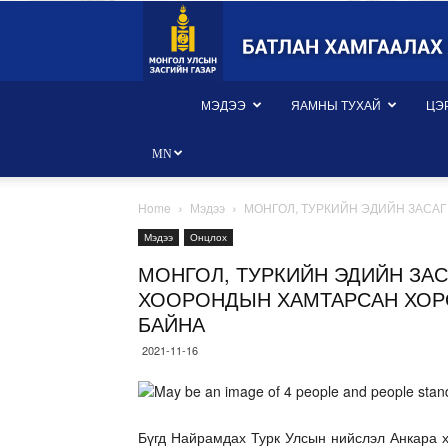
Монгол
Улсын
Батлан
хамгаалах
яам
МЭДЭЭ
ЯАМНЫ ТУХАЙ
ЦЭ
MN
Home
Мэдээ
МОНГОЛ, ТУРКИЙН ЭДИЙН ЗАСАГ
Мэдээ
Онцлох
МОНГОЛ, ТУРКИЙН ЭДИЙН ЗАС
ХООРОНДЫН ХАМТАРСАН ХОР
БАЙНА
2021-11-16
Бүгд Найрамдах Турк Улсын нийслэл Анкара х