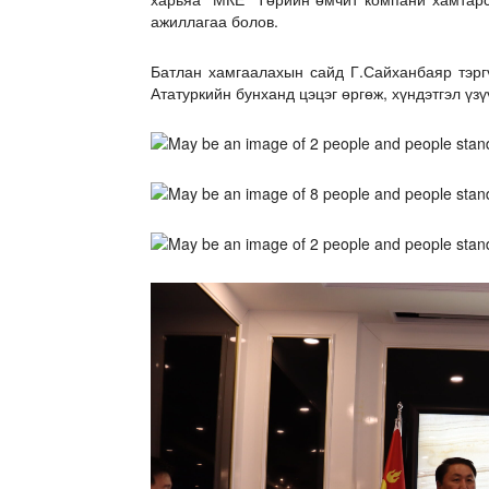
ажиллагаа болов.
Батлан хамгаалахын сайд Г.Сайханбаяр тэрг
Ататуркийн бунханд цэцэг өргөж, хүндэтгэл үзү