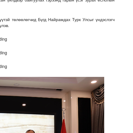
үүтэй төлөөлөгчид Бүгд Найрамдах Турк Улсыг үндэслэгч
үлэв.