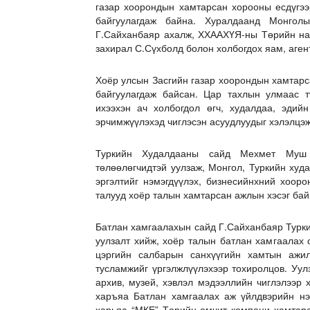
газар хоорондын хамтарсан хорооны есдүгээ
байгуулагдаж байна. Хуралдаанд Монгол
Г.Сайханбаяр ахалж, ХХААХҮЯ-ны Төрийн на
захирал С.Сүхболд болон холбогдох яам, аген
Хоёр улсын Засгийн газар хоорондын хамтарс
байгуулагдаж байсан. Цар тахлын улмаас т
ихээхэн ач холбогдол өгч, худалдаа, эдий
эрчимжүүлэхэд чиглэсэн асуудлуудыг хэлэлцэж
Туркийн Худалдааны сайд Мехмет Муш Б
төлөөлөгчидтэй уулзаж, Монгол, Туркийн худ
эргэлтийг нэмэгдүүлэх, бизнесийнхний хоо
талууд хоёр талын хамтарсан ажлын хэсэг ба
Батлан хамгаалахын сайд Г.Сайханбаяр Турк
уулзалт хийж, хоёр талын батлан хамгаалах
цэргийн салбарын санхүүгийн хамтын ажил
тусламжийг үргэлжлүүлэхээр тохиролцов. Уул
архив, музей, хэвлэл мэдээллийн чиглэлээр
харъяа Батлан хамгаалах аж үйлдвэрийн нэ
харьяа “МКЕ” Төрийн өмчит компани хамтарс