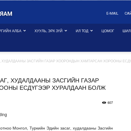
E-MAIL
СА
РГИЙН АЛБА
ХУУЛЬ, ЭРХ ЗҮЙ
ИЛ ТОД
ЦОМОГ
ШИЛ
, ХУДАЛДААНЫ ЗАСГИЙН ГАЗАР ХООРОНДЫН ХАМТАРСАН ХОРООНЫ ЕСДҮ
АГ, ХУДАЛДААНЫ ЗАСГИЙН ГАЗАР
ООНЫ ЕСДҮГЭЭР ХУРАЛДААН БОЛЖ
607
отноо Монгол, Туркийн Эдийн засаг, худалдааны Засгийн