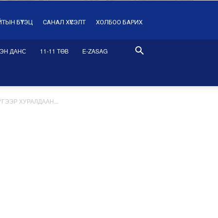
ЙТЫН БҮТЭЦ
САНАЛ ХҮСЭЛТ
ХОЛБОО БАРИХ
ЭН ДАНС
11-11 ТӨВ
E-ZASAG
ГЭЭР ХУРАЛДААН...