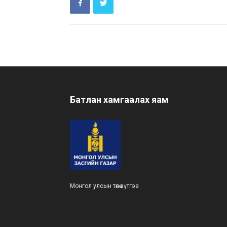
Батлан хамгаалах яам
Монгол улсын төлөө зүтгэе