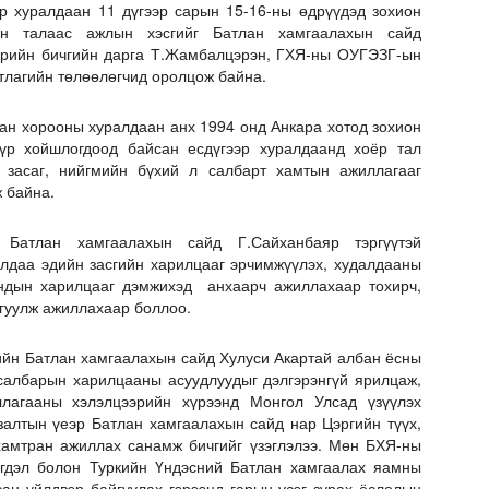
р хуралдаан 11 дүгээр сарын 15-16-ны өдрүүдэд зохион
ын талаас ажлын хэсгийг Батлан хамгаалахын сайд
рийн бичгийн дарга Т.Жамбалцэрэн, ГХЯ-ны ОУГЭЗГ-ын
тлагийн төлөөлөгчид оролцож байна.
ан хорооны хуралдаан анх 1994 онд Анкара хотод зохион
үр хойшлогдоод байсан есдүгээр хуралдаанд хоёр тал
н засаг, нийгмийн бүхий л салбарт хамтын ажиллагааг
 байна.
атлан хамгаалахын сайд Г.Сайханбаяр тэргүүтэй
алдаа эдийн засгийн харилцааг эрчимжүүлэх, худалдааны
рондын харилцааг дэмжихэд анхаарч ажиллахаар тохирч,
йгуулж ажиллахаар боллоо.
ийн Батлан хамгаалахын сайд Хулуси Акартай албан ёсны
 салбарын харилцааны асуудлуудыг дэлгэрэнгүй ярилцаж,
лагааны хэлэлцээрийн хүрээнд Монгол Улсад үзүүлэх
залтын үеэр Батлан хамгаалахын сайд нар Цэргийн түүх,
 хамтран ажиллах санамж бичгийг үзэглэлээ. Мөн БХЯ-ны
гдэл болон Туркийн Үндэсний Батлан хамгаалах яамны
ан үйлдвэр байгуулах гэрээнд гарын үсэг зурах ёслолын