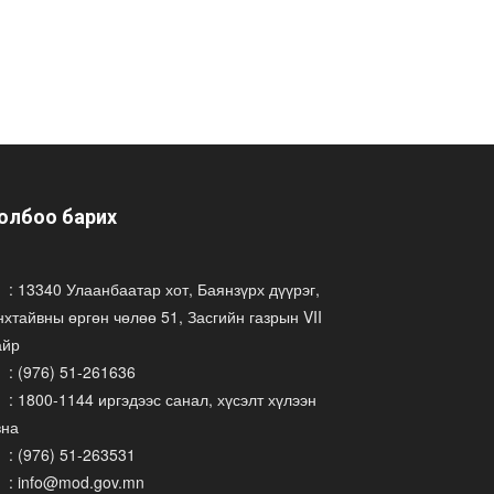
олбоо барих
: 13340 Улаанбаатар хот, Баянзүрх дүүрэг,
хтайвны өргөн чөлөө 51, Засгийн газрын VII
айр
: (976) 51-261636
: 1800-1144 иргэдээс санал, хүсэлт хүлээн
вна
: (976) 51-263531
: info@mod.gov.mn