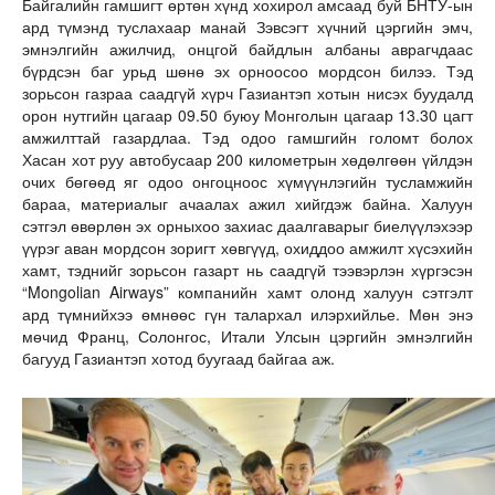
Байгалийн гамшигт өртөн хүнд хохирол амсаад буй БНТУ-ын
ард түмэнд туслахаар манай Зэвсэгт хүчний цэргийн эмч,
эмнэлгийн ажилчид, онцгой байдлын албаны аврагчдаас
бүрдсэн баг урьд шөнө эх орноосоо мордсон билээ. Тэд
зорьсон газраа саадгүй хүрч Газиантэп хотын нисэх буудалд
орон нутгийн цагаар 09.50 буюу Монголын цагаар 13.30 цагт
амжилттай газардлаа. Тэд одоо гамшгийн голомт болох
Хасан хот руу автобусаар 200 километрын хөдөлгөөн үйлдэн
очих бөгөөд яг одоо онгоцноос хүмүүнлэгийн тусламжийн
бараа, материалыг ачаалах ажил хийгдэж байна. Халуун
сэтгэл өвөрлөн эх орныхоо захиас даалгаварыг биелүүлэхээр
үүрэг аван мордсон зоригт хөвгүүд, охиддоо амжилт хүсэхийн
хамт, тэднийг зорьсон газарт нь саадгүй тээвэрлэн хүргэсэн
“Mongolian Airways” компанийн хамт олонд халуун сэтгэлт
ард түмнийхээ өмнөөс гүн талархал илэрхийлье. Мөн энэ
мөчид Франц, Солонгос, Итали Улсын цэргийн эмнэлгийн
багууд Газиантэп хотод буугаад байгаа аж.