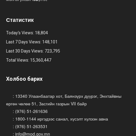
Статистик
Today's Views:
18,804
Last 7 Days Views:
148,101
Last 30 Days Views:
723,795
Total Views:
15,360,447
Холбоо барих
: 13340 Улаанбаатар хот, Баянзүрх дүүрэг, Энхтайвны
өргөн чөлөө 51, Засгийн газрын VII байр
: (976) 51-261636
: 1800-1144 иргэдээс санал, хүсэлт хүлээн авна
: (976) 51-263531
: info@mod.gov.mn