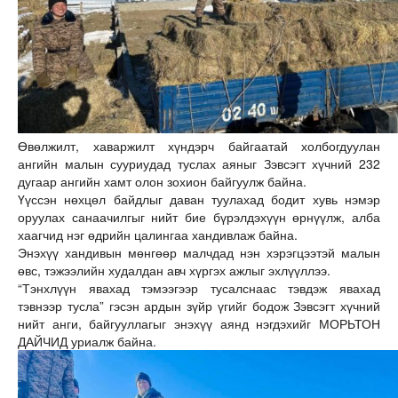
Өвөлжилт, хаваржилт хүндэрч байгаатай холбогдуулан
ангийн малын сууриудад туслах аяныг Зэвсэгт хүчний 232
дугаар ангийн хамт олон зохион байгуулж байна.
Үүссэн нөхцөл байдлыг даван туулахад бодит хувь нэмэр
оруулах санаачилгыг нийт бие бүрэлдэхүүн өрнүүлж, алба
хаагчид нэг өдрийн цалингаа хандивлаж байна.
Энэхүү хандивын мөнгөөр малчдад нэн хэрэгцээтэй малын
өвс, тэжээлийн худалдан авч хүргэх ажлыг эхлүүллээ.
“Тэнхлүүн явахад тэмээгээр тусалснаас тэвдэж явахад
тэвнээр тусла” гэсэн ардын зүйр үгийг бодож Зэвсэгт хүчний
нийт анги, байгууллагыг энэхүү аянд нэгдэхийг МОРЬТОН
ДАЙЧИД уриалж байна.