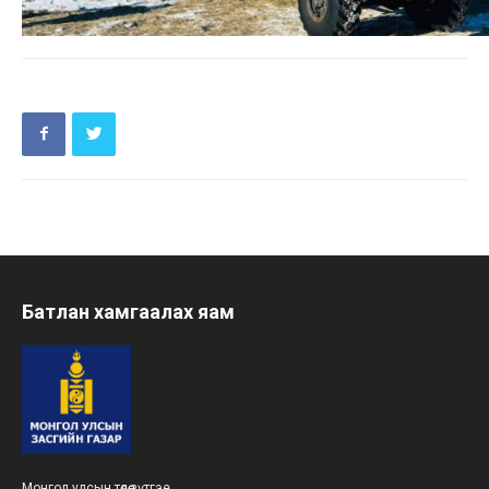
Батлан хамгаалах яам
Монгол улсын төлөө зүтгэе