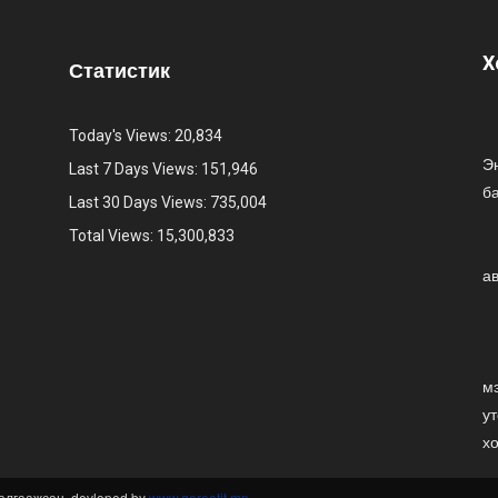
Х
Статистик
Today's Views:
20,834
Эн
Last 7 Days Views:
151,946
б
Last 30 Days Views:
735,004
Total Views:
15,300,833
а
м
ут
х
алгаажсан. devloped by
www.gereetit.mn