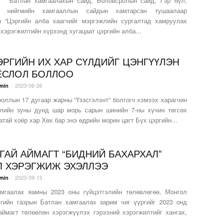
хамгаалахын сайд, Боловсролын сайд, Гэр бүл,
, нийгмийн хамгааллын сайдын хамтарсан тушаалаар
н “Цэргийн алба хаагчийг мэргэжлийн сургалтад хамруулах
хэрэгжилтийн хүрээнд хугацаат цэргийн алба...
ЭРГИЙН ИХ ХАР СҮЛДИЙГ ЦЭНГҮҮЛЭН
ЁСЛОЛ БОЛЛОО
2023-06-26
-
min
ооллын 17 дугаар жарны “Үзэсгэлэнт” болгогч хэмээх харагчин
лийн зуны дунд шар морь сарын шинийн 7-ны хүчин төгсөх
тай хоёр хар Хөх бар энэ өдрийн морин цагт Бүх цэргийн...
ГАЙ АЙМАГТ “БИДНИЙ БАХАРХАЛ”
 ХЭРЭГЖИЖ ЭХЭЛЛЭЭ
2023-09-13
-
min
мгаалах яамны 2023 оны гүйцэтгэлийн төлөвлөгөө, Монгол
гийн газрын Батлан хамгаалах зарим чиг үүргийг 2023 онд
аймагт төлөөлөн хэрэгжүүлэх гэрээний хэрэгжилтийг хангах,