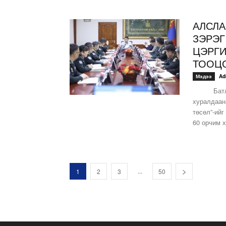
АЛСЛА
ЗЭРЭГ
ЦЭРГИ
ТООЦО
Мэдээ
Ad
Батлан х
хуралдаан
төсөл”-ий
60 орчим х
...
1
2
3
50