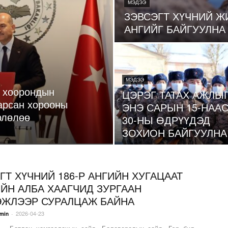
МЭДЭЭ
ЗЭВСЭГТ ХҮЧНИЙ Ж
АНГИЙГ БАЙГУУЛНА
МЭДЭЭ
р хоорондын
ЦЭРЭГ ТАТАХ АЖЛЫ
арсан хорооны
ЭНЭ САРЫН 15-НАА
рлөлөө
30-НЫ ӨДРҮҮДЭД
ЗОХИОН БАЙГУУЛНА
ГТ ХҮЧНИЙ 186-Р АНГИЙН ХУГАЦААТ
ЙН АЛБА ХААГЧИД ЗУРГААН
ЖЛЭЭР СУРАЛЦАЖ БАЙНА
2026-04-23
-
min