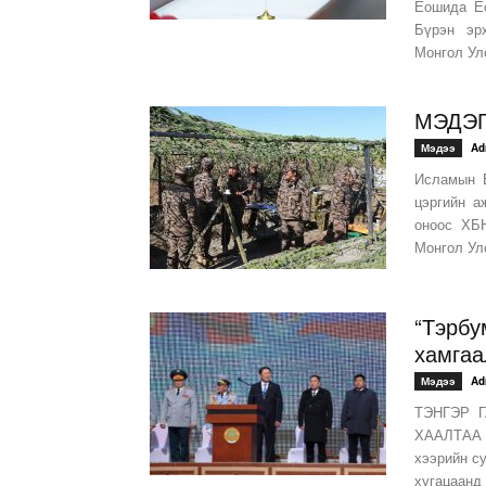
Ёошида Ёо
Бүрэн эр
Монгол Улс
МЭДЭ
Мэдээ
Ad
Исламын Б
цэргийн а
оноос ХБН
Монгол Ул
“Тэрбу
хамгаа
Мэдээ
Ad
ТЭНГЭР Г
ХААЛТАА 
хээрийн су
хугацаанд