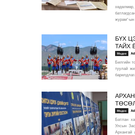
Батлан 
хөдөлмөр
батлагдса
журам”-ын 
БҮХ Ц
ТАЙХ 
Мэдээ
Ad
Билгийн т
туулай жи
барилдлага
АРХАН
ТӨСӨЛ
Мэдээ
Ad
Батлан ха
Улсын Зас
Архангай 