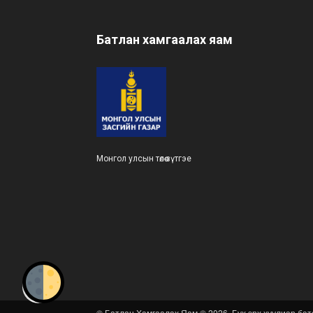
Батлан хамгаалах яам
Монгол улсын төлөө зүтгэе
© Батлан Хамгаалах Яам © 2026. Бүх эрх хуулиар бат