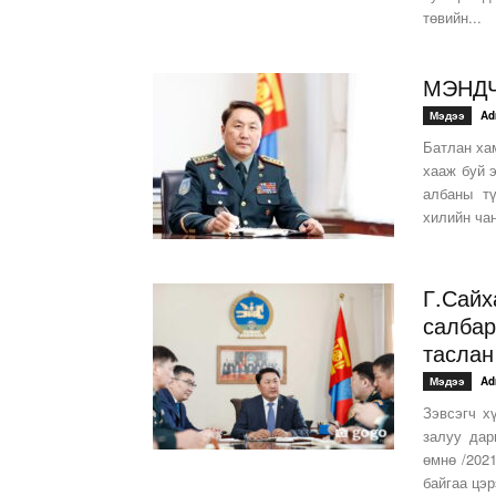
төвийн...
МЭНД
Мэдээ
Ad
Батлан ха
хааж буй э
албаны тү
хилийн чан
Г.Сайх
салбар
таслан
Мэдээ
Ad
Зэвсэгч х
залуу дар
өмнө /2021
байгаа цэрэ