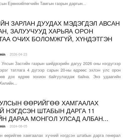
сын Ерөнхийлөгчийн Тамгын газрын даргын...
ЙН ЗАРЛАН ДУУДАХ МЭДЭГДЭЛ АВСАН
Н, ЗАЛУУЧУУД ХАРЬЯА ОРОН
ТАА ОЧИХ БОЛОМЖГҮЙ, ХҮНДЭТГЭН
.
2026-04-23
-
min
сын Засгийн газрын шийдвэрийн дагуу 2026 оны нэгдүгээр
эрэг татлага 4 дүгээр сарын 20-ны өдрөөс эхлэн улс орон
рөв дэх өдрөө зохион байгуулагдаж байна. Энэ удаагийн
Хилийн...
УЛСЫН ӨӨРИЙГӨӨ ХАМГААЛАХ
Й НЭГДСЭН ШТАБЫН ДАРГА 11
Н ДАРАА МОНГОЛ УЛСАД АЛБАН...
2024-08-05
-
min
н өөрийгөө хамгаалах хүчний нэгдсэн штабын дарга генерал