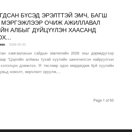
ГДСАН БҮСЭД ЭРЭЛТТЭЙ ЭМЧ, БАГШ
 МЭРГЭЖЛЭЭР ОЧИЖ АЖИЛЛАВАЛ
ЙН АЛБЫГ ДҮЙЦҮҮЛЭН ХААСАНД
Х...
2026-05-20
-
min
амгаалахын сайдын зөвлөлийн 2026 оны дөрөвдүгээр
аар “Цэргийн албаны тухай хуулийн шинэчилсэн найруулгын
г хэлэлцэн дэмжлээ. Уг төслөөр одоо мөрдөгдөж буй хуулийн
увьд нэмэлт, өөрчлөлт оруулж,...
Page 1 of 50