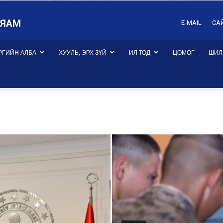
E-MAIL
СА
РГИЙН АЛБА
ХУУЛЬ, ЭРХ ЗҮЙ
ИЛ ТОД
ЦОМОГ
ШИЛ