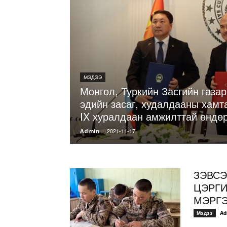
МЭДЭЭ
Монгол, Туркийн Засгийн газа
эдийн засаг, худалдааны хамт
IX хуралдаан амжилттай өндө
2021-11-17
Admin
-
ЗЭВСЭ
ЦЭРГИ
МЭРГЭ
Мэдээ
Ad