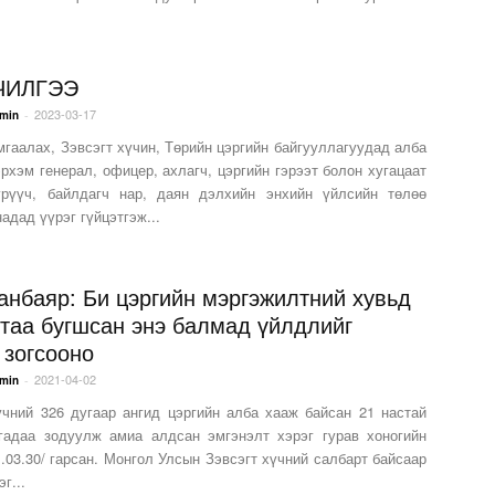
ЧИЛГЭЭ
2023-03-17
-
min
мгаалах, Зэвсэгт хүчин, Төрийн цэргийн байгууллагуудад алба
рхэм генерал, офицер, ахлагч, цэргийн гэрээт болон хугацаат
рүүч, байлдагч нар, даян дэлхийн энхийн үйлсийн төлөө
адад үүрэг гүйцэтгэж...
анбаяр: Би цэргийн мэргэжилтний хувьд
таа бугшсан энэ балмад үйлдлийг
 зогсооно
2021-04-02
-
min
үчний 326 дугаар ангид цэргийн алба хааж байсан 21 настай
гадаа зодуулж амиа алдсан эмгэнэлт хэрэг гурав хоногийн
.03.30/ гарсан. Монгол Улсын Зэвсэгт хүчний салбарт байсаар
г...