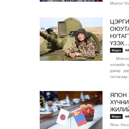
Монгол Ул
ЦЭРГИ
ОЮУТА
НУТАГ
ҮЗЭХ..
Мэдээ
Ad
Монгол Ул
ээлжийн ц
даяар дө
татлагаар 
ЯПОН 
ХҮЧНИ
ЖИЛИЙ
Мэдээ
Ad
Япон Улсы