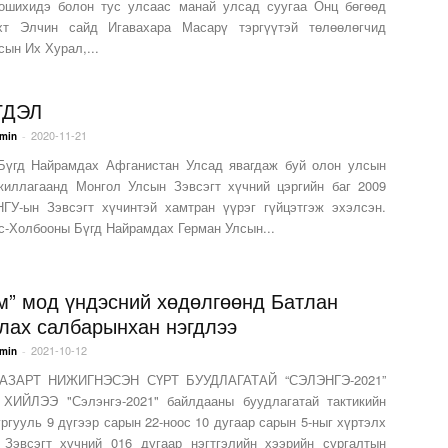
шихидэ болон тус улсаас манай улсад суугаа Онц бөгөөд
хт Элчин сайд Игавахара Масарү тэргүүтэй төлөөлөгчид
ын Их Хурал,...
ГДЭЛ
2020-11-21
-
min
үгд Найрамдах Афганистан Улсад явагдаж буй олон улсын
жиллагаанд Монгол Улсын Зэвсэгт хүчний цэргийн баг 2009
ГУ-ын Зэвсэгт хүчинтэй хамтран үүрэг гүйцэтгэж эхэлсэн.
с-Холбооны Бүгд Найрамдах Герман Улсын...
м” мод үндэсний хөдөлгөөнд Батлан
лах салбарынхан нэгдлээ
2021-10-12
-
min
АЗАРТ НИЖИГНЭСЭН СҮРТ БУУДЛАГАТАЙ “СЭЛЭНГЭ-2021”
ХИЙЛЭЭ "Сэлэнгэ-2021" байлдааны буудлагатай тактикийн
ргууль 9 дүгээр сарын 22-ноос 10 дугаар сарын 5-ныг хүртэлх
 Зэвсэгт хүчний 016 дугаар нэгтгэлийн хээрийн сургалтын