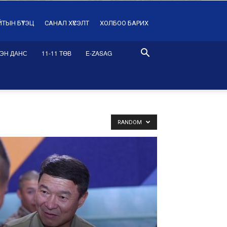
ЙТЫН БҮТЭЦ
САНАЛ ХҮСЭЛТ
ХОЛБОО БАРИХ
ЭН ДАНС
11-11 ТӨВ
E-ZASAG
RANDOM