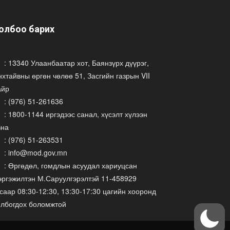
олбоо барих
: 13340 Улаанбаатар хот, Баянзүрх дүүрэг,
хтайвны өргөн чөлөө 51, Засгийн газрын VII
айр
: (976) 51-261636
: 1800-1144 иргэдээс санал, хүсэлт хүлээн
вна
: (976) 51-263531
: info@mod.gov.mn
: Өргөдөл, гомдлын асуудал хариуцсан
эргэжилтэн М.Саруулгэрэлтэй 11-458929
саар 08:30-12:30, 13:30-17:30 цагийн хооронд
олбогдох боломжтой