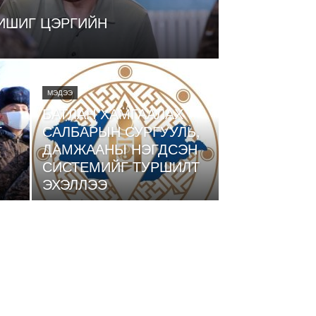
ИШИГ ЦЭРГИЙН
МЭДЭЭ
БАТЛАН ХАМГААЛАХ
Г
САЛБАРЫН СУРГУУЛЬ,
С
ДАМЖААНЫ НЭГДСЭН
СИСТЕМИЙГ ТУРШИЛТ
ЭХЭЛЛЭЭ