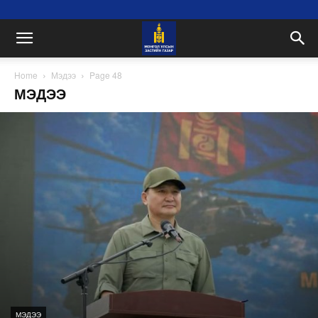
Home
Мэдээ
Page 48
МЭДЭЭ
МЭДЭЭ