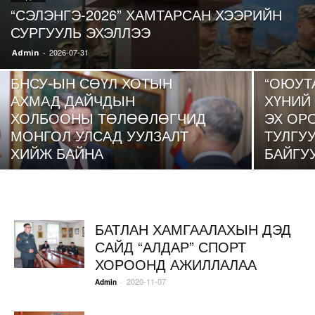
“СЭЛЭНГЭ-2026” ХАМТАРСАН ХЭЭРИЙН
СУРГУУЛЬ ЭХЭЛЛЭЭ
2026-07-31
Admin
-
МЭДЭЭ
МЭДЭЭ
БНСУ-ЫН СӨҮЛ ХОТЫН
“ОЮУТ
АХМАД ДАЙЧДЫН
ХҮНИЙ 
ХОЛБООНЫ ТӨЛӨӨЛӨГЧИД
ЭХ ОР
МОНГОЛ УЛСАД УУЛЗАЛТ
ТУЛГУ
ХИЙЖ БАЙНА
БАЙГУ
БАТЛАН ХАМГААЛАХЫН ДЭД
САЙД “АЛДАР” СПОРТ
ХОРООНД АЖИЛЛАЛАА
2020-11-07
-
Admin