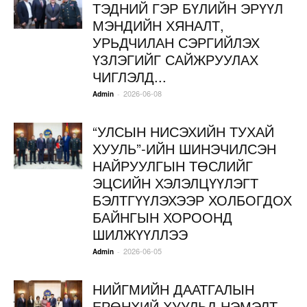
ТЭДНИЙ ГЭР БҮЛИЙН ЭРҮҮЛ
МЭНДИЙН ХЯНАЛТ,
УРЬДЧИЛАН СЭРГИЙЛЭХ
ҮЗЛЭГИЙГ САЙЖРУУЛАХ
ЧИГЛЭЛД...
2026-06-08
-
Admin
“УЛСЫН НИСЭХИЙН ТУХАЙ
ХУУЛЬ”-ИЙН ШИНЭЧИЛСЭН
НАЙРУУЛГЫН ТӨСЛИЙГ
ЭЦСИЙН ХЭЛЭЛЦҮҮЛЭГТ
БЭЛТГҮҮЛЭХЭЭР ХОЛБОГДОХ
БАЙНГЫН ХОРООНД
ШИЛЖҮҮЛЛЭЭ
2026-06-05
-
Admin
НИЙГМИЙН ДААТГАЛЫН
ЕРӨНХИЙ ХУУЛЬД НЭМЭЛТ,