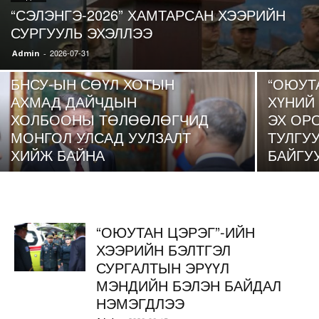
“СЭЛЭНГЭ-2026” ХАМТАРСАН ХЭЭРИЙН
СУРГУУЛЬ ЭХЭЛЛЭЭ
2026-07-31
Admin
-
МЭДЭЭ
МЭДЭЭ
БНСУ-ЫН СӨҮЛ ХОТЫН
“ОЮУТ
АХМАД ДАЙЧДЫН
ХҮНИЙ 
ХОЛБООНЫ ТӨЛӨӨЛӨГЧИД
ЭХ ОР
МОНГОЛ УЛСАД УУЛЗАЛТ
ТУЛГУ
ХИЙЖ БАЙНА
БАЙГУ
“ОЮУТАН ЦЭРЭГ”-ИЙН
ХЭЭРИЙН БЭЛТГЭЛ
СУРГАЛТЫН ЭРҮҮЛ
МЭНДИЙН БЭЛЭН БАЙДАЛ
НЭМЭГДЛЭЭ