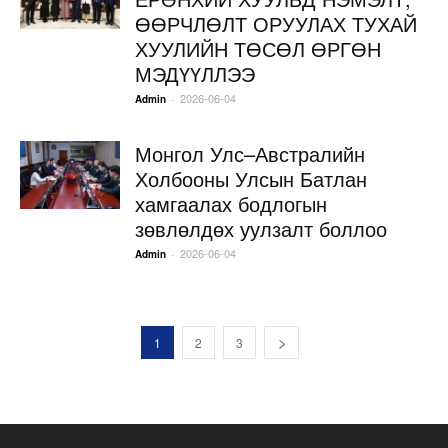
ӨӨРЧЛӨЛТ ОРУУЛАХ ТУХАЙ
ХУУЛИЙН ТӨСӨЛ ӨРГӨН
МЭДҮҮЛЛЭЭ
2026-06-04
-
Admin
Монгол Улс–Австралийн
Холбооны Улсын Батлан
хамгаалах бодлогын
зөвлөлдөх уулзалт боллоо
2026-06-04
-
Admin
1
2
3