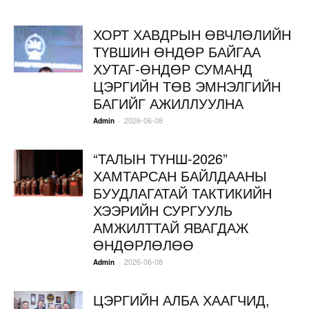
ХОРТ ХАВДРЫН ӨВЧЛӨЛИЙН
ТҮВШИН ӨНДӨР БАЙГАА
ХУТАГ-ӨНДӨР СУМАНД
ЦЭРГИЙН ТӨВ ЭМНЭЛГИЙН
БАГИЙГ АЖИЛЛУУЛНА
2026-06-08
-
Admin
“ТАЛЫН ТҮНШ-2026”
ХАМТАРСАН БАЙЛДААНЫ
БУУДЛАГАТАЙ ТАКТИКИЙН
ХЭЭРИЙН СУРГУУЛЬ
АМЖИЛТТАЙ ЯВАГДАЖ
ӨНДӨРЛӨЛӨӨ
2026-06-08
-
Admin
ЦЭРГИЙН АЛБА ХААГЧИД,