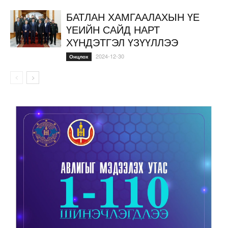
БАТЛАН ХАМГААЛАХЫН ҮЕ
ҮЕИЙН САЙД НАРТ
ХҮНДЭТГЭЛ ҮЗҮҮЛЛЭЭ
2024-12-30
Онцлох