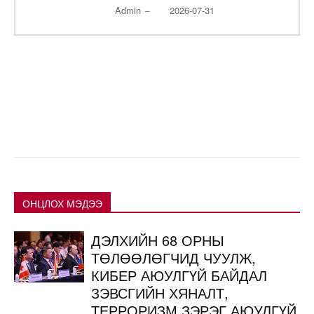
Admin
2026-07-31
–
ОНЦЛОХ МЭДЭЭ
ДЭЛХИЙН 68 ОРНЫ
ТӨЛӨӨЛӨГЧИД ЧУУЛЖ,
КИБЕР АЮУЛГҮЙ БАЙДАЛ
ЗЭВСГИЙН ХЯНАЛТ,
ТЕРРОРИЗМ ЗЭРЭГ АЮУЛГҮЙ